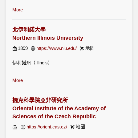
More
北伊利諾大學
Northern Illinois University
1899
https://www.niu.edu/
地圖
伊利諾州（Illinois）
More
捷克科學院亞非研究所
Oriental Institute of the Academy of
Sciences of the Czech Republic
https://orient.cas.cz/
地圖