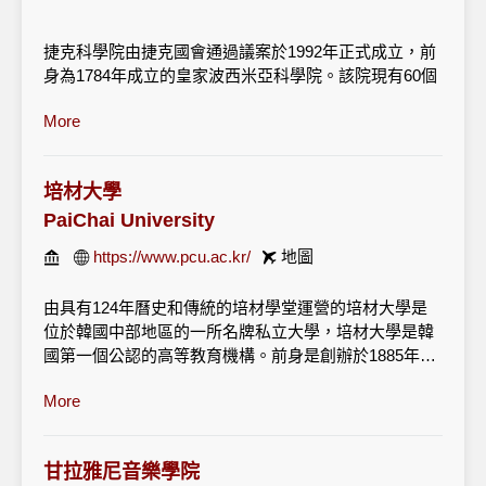
捷克科學院由捷克國會通過議案於1992年正式成立，前
身為1784年成立的皇家波西米亞科學院。該院現有60個
研究所，6個服務機構，共有工作人員6400名。科學院
More
的基本任務是對自然科學，社會科學，歷史，人文科學
和技術進行研究。。科學院同時從事教育工作，主要是
培養博士生，同時也對研究所中的工作人員進行高等教
培材大學
育培訓。科學院與相關的應用研究機構和工業企業進行
合作，並與世界其它科研機構進行廣泛的交流與合作，
PaiChai University
以增加捷克科學院對世界科學的影響。
https://www.pcu.ac.kr/
地圖
科學院的最高機構是科學院大會，2/3代表來自於研究
由具有124年曆史和傳統的培材學堂運營的培材大學是
所，另外1/3由大學，政府的成員，或是一些知名學者組
位於韓國中部地區的一所名牌私立大學，培材大學是韓
成。科學院的執行機構是科學院委員會。這兩個機構的
國第一個公認的高等教育機構。前身是創辦於1885年的
代表每四年選舉一次。科學院的主要經費來源於政府預
培材學堂。同時也是一所致力於資訊化、世界化、地區
算。根據研究所的成果、專案以及科學院的發展規劃，
More
化的優秀大學， 其研究生院在1999年被評為優秀研究生
劃撥預算。另一個經費來源是申請基金會的研究項目。
院。利用以資訊化為基礎的先進的多媒體教學設備可以
此外，科學院還設有一個小規模的基金，主要用以支持
進行電子虛擬空間教學，學校自行開發的遠端教育先進
小項目和年輕學者，科學院外的研究人員也可申請。各
甘拉雅尼音樂學院
技術為優秀的教學打下了良好的基礎。另外培材大學還
研究所還可通過參予外國和企業項目獲得資金。在人文