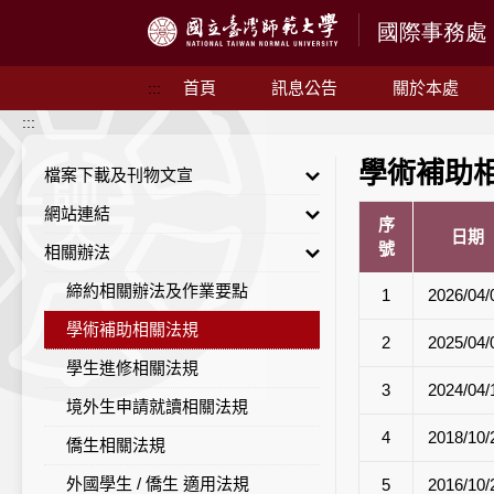
跳到主要內容
首頁
訊息公告
關於本處
:::
:::
學術補助
檔案下載及刊物文宣
網站連結
國際處文宣刊物
序
日期
號
相關辦法
赴外研習
師大
赴外進修獎助
教育部
締約相關辦法及作業要點
1
2026/04/
工作證申請
其他
學術補助相關法規
2
2025/04/
其他
學生進修相關法規
3
2024/04/
境外生申請就讀相關法規
4
2018/10/
僑生相關法規
外國學生 / 僑生 適用法規
5
2016/10/