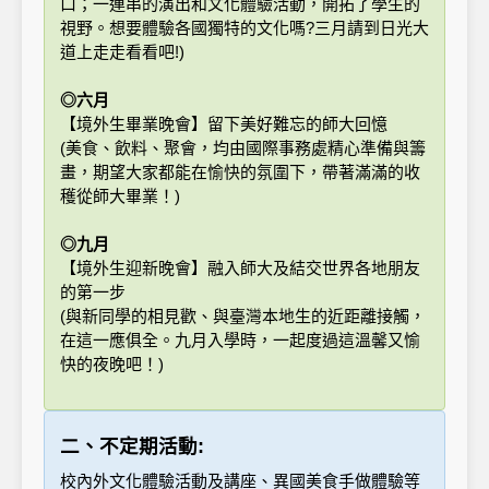
口；一連串的演出和文化體驗活動，開拓了學生的
視野。想要體驗各國獨特的文化嗎?三月請到日光大
道上走走看看吧!)
◎六月
【境外生畢業晚會】留下美好難忘的師大回憶
(美食、飲料、聚會，均由國際事務處精心準備與籌
畫，期望大家都能在愉快的氛圍下，帶著滿滿的收
穫從師大畢業！)
◎九月
【境外生迎新晚會】融入師大及結交世界各地朋友
的第一步
(與新同學的相見歡、與臺灣本地生的近距離接觸，
在這一應俱全。九月入學時，一起度過這溫馨又愉
快的夜晚吧！)
二、不定期活動:
校內外文化體驗活動及講座、異國美食手做體驗等