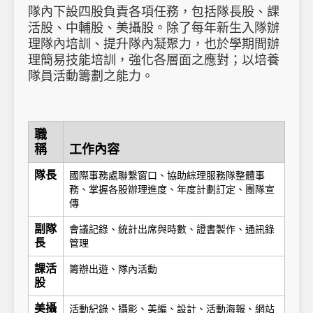
隊內下設四股負責各項任務，包括隊長股、課
活股、中輔股、美攝股。除了每年新生入隊辦
理隊內培訓、提升隊內凝聚力，也於學期間辦
理簡易技能培訓，強化各層面之應對；以培養
隊員活動籌劃之能力。
職
稱
工作內容
隊長
國際事務處聯繫窗口、協助綜理服務隊整體事
務、掌握各股辦理進度、年度計劃訂定、團隊宣
傳
副隊
會議記錄、統計出席與時數、證書製作、通訊錄
長
管理
課活
籌辦出遊、隊內活動
股
美攝
活動紀錄、攝影、美編、設計、活動海報、網站