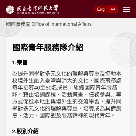
跳到主要內容
Eng
中
國際事務處 Office of International Affairs
:::
國際青年服務隊介紹
1.宗旨
為提升同學對多元文化的理解與尊重及協助本
校境外生融入臺灣與師大的文化，國際事務處
每年招募
40
至
50
名成員，組織國際青年服務
隊。藉由培訓課程、活動策畫、任務參與
…
等
方式促進本地生與境外生的交流學習，提升同
學對多元文化的理解與尊重，培養成為具備創
意、活力、國際觀及服務精神的現代青年。
2.股別介紹