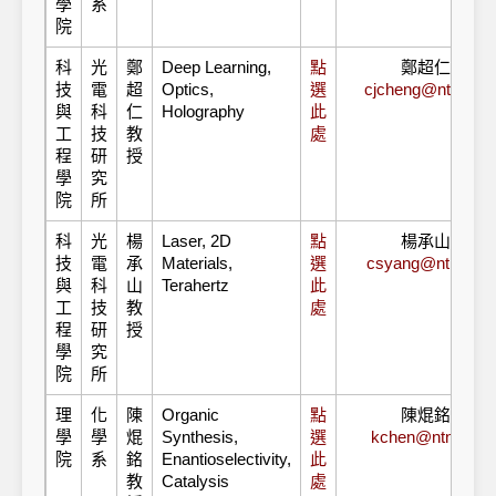
學
系
院
科
光
鄭
Deep Learning,
點
鄭超仁教授
技
電
超
Optics,
選
cjcheng@ntnu.edu
與
科
仁
Holography
此
工
技
教
處
程
研
授
學
究
院
所
科
光
楊
Laser, 2D
點
楊承山教授
技
電
承
Materials,
選
csyang@ntnu.edu
與
科
山
Terahertz
此
工
技
教
處
程
研
授
學
究
院
所
理
化
陳
Organic
點
陳焜銘教授
學
學
焜
Synthesis,
選
kchen@ntnu.edu
院
系
銘
Enantioselectivity,
此
教
Catalysis
處