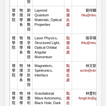
授
理
物
劉
Layered
點
劉祥麟教授
學
理
祥
Quantum
選
hliu@ntnu.edu.
院
學
麟
Materials, Optical
此
系
教
Properties
處
授
理
物
陸
Laser Physics,
點
陸亭樺教授
學
理
亭
Structured Light,
選
thlu@ntnu.edu.
院
學
樺
Optical Orbital
此
系
教
Angular
處
授
Momentum
理
物
林
Magnetism,
點
林文欽教授
學
理
文
Spintronics,
選
wclin@ntnu.edu.
院
學
欽
Interface
此
系
教
處
授
理
物
林
Gravitational
點
林豐利教授
學
理
豐
Wave Astronomy,
選
fengli.lin@gmail.
院
學
利
Black Hole, Dark
此