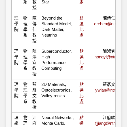
系
教
Star
處
授
理
物
陳
Beyond the
點
陳傳仁教授
學
理
傳
Standard Model,
選
crchen@ntnu.edu
院
學
仁
Dark Matter,
此
系
教
Neutrino
處
授
理
物
陳
Superconductor,
點
陳鴻宜教授
學
理
鴻
High
選
hongyi@ntnu.edu
院
學
宜
Performance
此
系
教
Computing
處
授
理
物
藍
2D Materials,
點
藍彥文教授
學
理
彥
Optoelectronics,
選
ywlan@ntnu.edu
院
學
文
Valleytronics
此
系
教
處
授
理
物
江
Neural Networks,
點
江府峻教授
學
理
府
Monte Carlo,
選
fjjiang@ntnu.edu