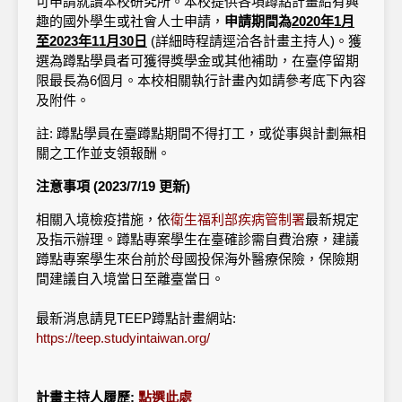
可申請就讀本校研究所。本校提供各項蹲點計畫給有興
趣的國外學生或社會人士申請，
申請期間為
2020年1月
至2023年11月30日
(詳細時程請逕洽各計畫主持人)。獲
選為蹲點學員者可獲得獎學金或其他補助，在臺停留期
限最長為6個月。本校相關執行計畫內如請參考底下內容
及附件。
註: 蹲點學員在臺蹲點期間不得打工，或從事與計劃無相
關之工作並支領報酬。
注意事項 (2023/7/19 更新)
相關入境檢疫措施，依
衛生福利部疾病管制署
最新規定
及指示辦理。蹲點專案學生在臺確診需自費治療，建議
蹲點專案學生來台前於母國投保海外醫療保險，保險期
間建議自入境當日至離臺當日。
最新消息請見TEEP蹲點計畫網站:
https://teep.studyintaiwan.org/
計畫主持人履歷:
點選此處