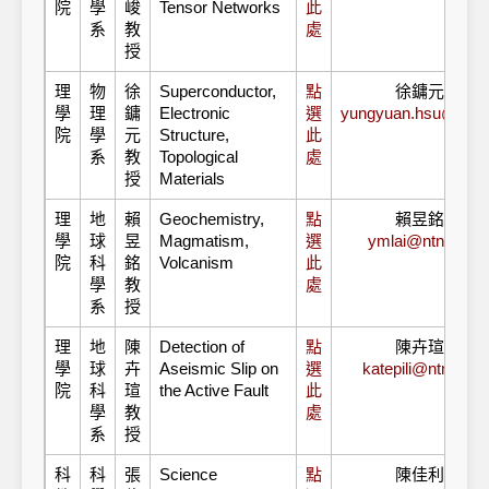
院
學
峻
Tensor Networks
此
系
教
處
授
理
物
徐
Superconductor,
點
徐鏞元教授
學
理
鏞
Electronic
選
yungyuan.hsu@gmai
院
學
元
Structure,
此
系
教
Topological
處
授
Materials
理
地
賴
Geochemistry,
點
賴昱銘教授
學
球
昱
Magmatism,
選
ymlai@ntnu.edu.
院
科
銘
Volcanism
此
學
教
處
系
授
理
地
陳
Detection of
點
陳卉瑄教授
學
球
卉
Aseismic Slip on
選
katepili@ntnu.edu
院
科
瑄
the Active Fault
此
學
教
處
系
授
科
科
張
Science
點
陳佳利博士