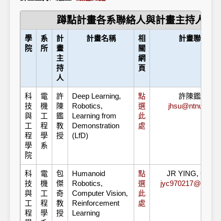
蹲點計畫各系聯絡人與計畫主持人履
學
系
計
計畫名稱
相
計畫聯絡人
院
所
畫
關
主
網
持
頁
人
科
電
許
Deep Learning,
點
許陳鑑教授
技
機
陳
Robotics,
選
jhsu@ntnu.edu.
與
工
鑑
Learning from
此
工
程
教
Demonstration
處
程
學
授
(LfD)
學
系
院
科
電
包
Humanoid
點
JR YING, CHA
技
機
傑
Robotics,
選
jyc970217@gmail
與
工
奇
Computer Vision,
此
工
程
教
Reinforcement
處
程
學
授
Learning