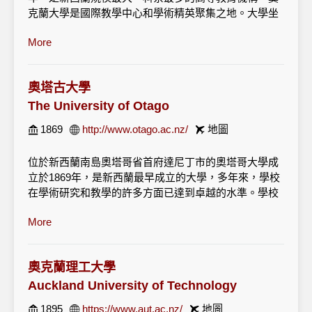
克蘭大學是國際教學中心和學術精英聚集之地。大學坐
落在新西蘭最大的城市——擁有130萬人口的奧克蘭市
More
中心，為其近三萬名學生提供了一個精彩刺激的環境。
1882年，新西蘭議會通過建立奧克蘭學院的法案，這是
有關奧克蘭大學前身建立的法律文件。翌年5月21日舉
奧塔古大學
行開學典禮，宣布該校向一切人、一切階層的男女開
The University of Otago
放，是一個完全民主的機構。當時有經典文學與英語、
1869
http://www.otago.ac.nz/
地圖
數學、自然科學、化學與物理等四個教授講座。 1958年
奧克蘭學院更名為奧克蘭大學。
位於新西蘭南島奧塔哥省首府達尼丁市的奧塔哥大學成
它不僅歷史悠久，而且擁有最先進的科學技術和教學方
立於1869年，是新西蘭最早成立的大學，多年來，學校
法。奧克蘭大學還是全球性大學組織Universities21的成
在學術研究和教學的許多方面已達到卓越的水準。學校
員，同時也是太平洋周邊大學協會的成員(Association of
目前註冊的學生總數達18，000人其中有2，000多名是
Pacific Rim Universities)。目前在校學生人數為32,000
More
研究生。學校還有來自40多個國家的1000名外國留學
人，本科20,000人，研究生7,000，其中5500名海外留學
生。
生，來自世界100多個國家。
學校的主校園位於達尼丁市。丹尼丁的環境安全，舒
奧克蘭理工大學
在奧克蘭生活幾乎像在亞洲其它大都市一般，只是城市
適，不擁擠，是理想的學習和開展各種戶外活動的好地
Auckland University of Technology
面積較大，且無完善的大眾運輸系統，需要自行開車的
方。達尼丁校園位於市中心，大多是學生住在只需要步
時候比較多，所以塞車情況也愈形嚴重。由於各國的人
1895
https://www.aut.ac.nz/
地圖
行即可到達校園的地方，離市中心的服務和購物中心也