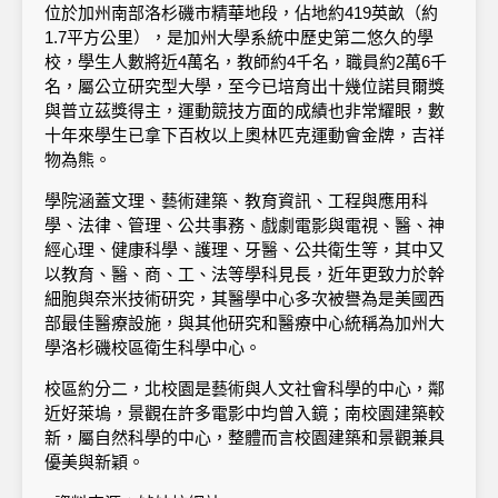
位於加州南部洛杉磯市精華地段，佔地約419英畝（約
1.7平方公里），是加州大學系統中歷史第二悠久的學
校，學生人數將近4萬名，教師約4千名，職員約2萬6千
名，屬公立研究型大學，至今已培育出十幾位諾貝爾獎
與普立茲獎得主，運動競技方面的成績也非常耀眼，數
十年來學生已拿下百枚以上奧林匹克運動會金牌，吉祥
物為熊。
學院涵蓋文理、藝術建築、教育資訊、工程與應用科
學、法律、管理、公共事務、戲劇電影與電視、醫、神
經心理、健康科學、護理、牙醫、公共衛生等，其中又
以教育、醫、商、工、法等學科見長，近年更致力於幹
細胞與奈米技術研究，其醫學中心多次被譽為是美國西
部最佳醫療設施，與其他研究和醫療中心統稱為加州大
學洛杉磯校區衛生科學中心。
校區約分二，北校園是藝術與人文社會科學的中心，鄰
近好萊塢，景觀在許多電影中均曾入鏡；南校園建築較
新，屬自然科學的中心，整體而言校園建築和景觀兼具
優美與新穎。