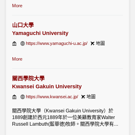
More
1905年，建立4年制本科學院。1954年，韓戰結束後，
崇實大學被重建。1957年，遷址到目前韓國首爾痛雀
區。1971年，該校與原大田大學合并成崇田大學. 1982
山口大學
年，其大田廣域校園分離，成立韓南大學。1986年, 崇
田大學更名為崇實大學。
Yamaguchi University
https://www.yamaguchi-u.ac.jp/
地圖
崇實大學是韓國4年制的基督教私立大學，1906年以韓
國最早的現代大學而建立，由1897年美國的傳教士Baird
牧師在平陽建立的崇實學堂為基礎建立的。學校設立有
More
本科專業和研究生專業，本科專業包括基督教、國語國
文、英語英文、德語德文、法語法文、日語日文、哲
學、史學、終生教育、文藝創造、生活體育、法學、社
關西學院大學
會福利、行政、行政情報管理、政治外交、情報社會、
Kwansei Gakuin University
言論宣傳、經濟、國際通商、經營、會計、e-商務、中
https://www.kwansei.ac.jp/
地圖
小企業、數學、物理、化學、情報統計、保險受理、生
命情報、環境化學工學、有機材料、電氣能源、機械工
科等專業、研究生院包括產業技術情報院、中小企業研
關西學院大學（
Kwansei Gakuin University
）於
究生院、情報科學研究生院、勞資關係研究生院、社會
1889
創建於西元
1889
年於一位美籍教育家
Walter
福利研究生院、國際通商院、教育學院、基督教學院、
Russell Lambuth(
藍華德
)
牧師。關西學院大學有三
經營學院，其中經營學院中設有MBA課程。
個主校區，分別為西宮上原
,
聖和
,
神戶三田，及大阪