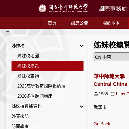
跳到主要內容
首頁
訊息公告
關於本處
:::
:::
姊妹校總
姊妹校
姊妹校地圖
姊妹校總覽
姊妹校查詢
華中師範大學
Central China
2023高等教育國際化論壇
1985
https:
2026冬季跨國講座
姊妹校數據資料
武漢市
外賓來訪
姊妹校統計一覽
Go Back
訪問學者
地區統計列表