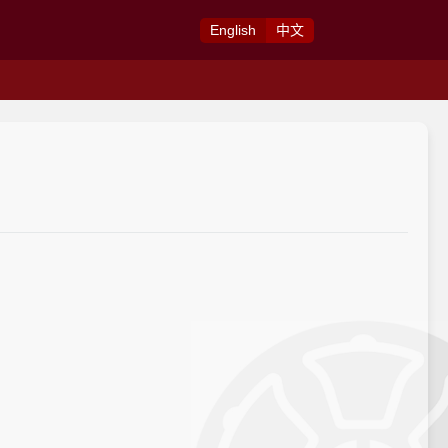
Eng
lish
中
文