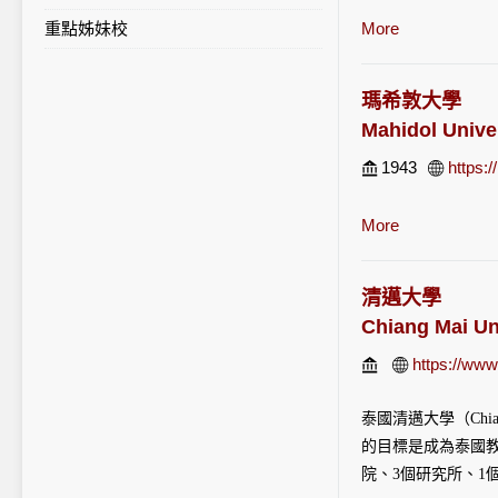
46位，生物醫學排第
重點姊妹校
校內統計列表
More
常優秀（Excel
瑪希敦大學
Mahidol Unive
1943
https:/
More
清邁大學
Chiang Mai Un
https://www
泰國
清邁
大學（Ch
的目標是成為泰國教
院、3個研究所、1