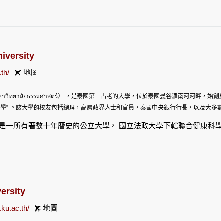
、社會學、經濟學、商務管理、藥學專業、牙醫學、護理學、藥劑學、獸
、環境科學、保健科學、地質學、
食品加工技術
、獸醫學、護理管理。博
邁大學除了為泰北學生提供高等教育的機會，也為外國學生，尤其是鄰近
iversity
.th/
地圖
าวิทยาลัยธรรมศาสตร์） ，是泰國第二古老的大學，位於泰國曼谷湄南河河畔，始
大學” 。該大學的校友包括總理，高層政界人士和官員，泰國中央銀行行長，以及大多
是一所有著數十年曆史的公立大學， 國立法政大學下轄聯合健康科
術與應用藝術學院，新聞學與大眾傳媒學院，法學院，文學院，醫學
，社會學與人類學學院，創新學院，跨學科研究學院，語言學院等等
商管理學，經濟學，英美研究，商務英語交流，新聞學，工程學等等
計學，國際工商管理學（即IMBA）等等。此外，該校還開設了非學
ersity
.ku.ac.th/
地圖