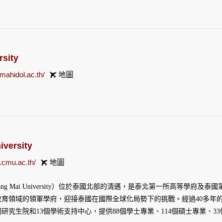
82位，應用技術排第100位。 2006年9月，有三所大學被Commission
lent）的大學，而朱拉隆功大學就是其中之一。
rsity
/mahidol.ac.th/
地圖
iversity
.cmu.ac.th/
地圖
iang Mai University）位於泰國北部的清邁，是泰北第一所高等學
育領域的領軍學府，迎接泰國在國際全球化局勢下的挑戰。經過40多年
個研究生院和13個學術支持中心，提供88個學士專業、114個碩士專業、