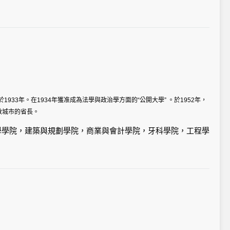
醫藥學、工程學、農學、建築。研究生院課程：可持續發展、應用
士課程：化學、地理學、材料科學、物理學、牙醫學、護理學、藥
印度支那
地區的學生，提供高質素的學習環境。
創於1933年。在1934年獲准成為法學與政治學方面的“公開大學” 。於1952年，
數城市的省長。
學學院，建築與規劃學院，商業與會計學院，牙科學院，工程學
院，護理學院，政治科學學院，公共衛生學院，科學技術學
學術單位。國立法政大學提供本科、碩士和博士層次的高等教
，研究生專業有英語作為外語，財政學，市場營銷學，經濟
位制的文憑課程。