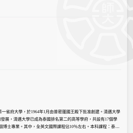
 on Higher Education研究機構定義為在學術和研究領域都非
府及泰國第一省府大學，於1964年1月由普密蓬國王殿下批准創建。清邁大學
的發展，清邁大學已成為泰國排名第二的高等學府，共設有17個學
33個博士專業。其中，全英文國際課程佔10％左右。本科課程：泰