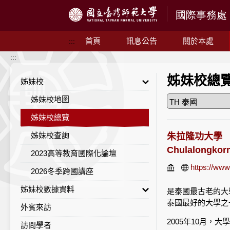
跳到主要內容
首頁
訊息公告
關於本處
:::
:::
姊妹校總
姊妹校
姊妹校地圖
姊妹校總覽
姊妹校查詢
朱拉隆功大學
Chulalongkorn
2023高等教育國際化論壇
https://www
2026冬季跨國講座
姊妹校數據資料
是泰國最古老的大
泰國最好的大學之
外賓來訪
姊妹校統計一覽
2005年10月，
訪問學者
地區統計列表