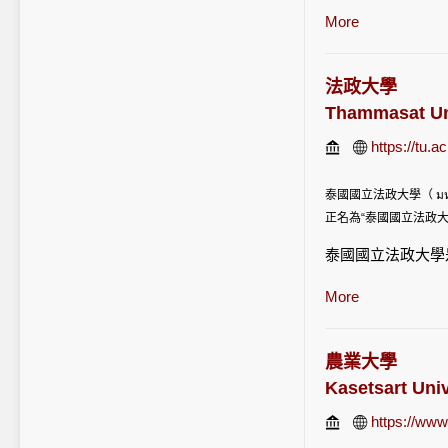
學、泰語、教育學
More
物理學、
農業系統
劑學、社會學。清
法政大學
Thammasat Un
https://tu.ac
泰國國立法政大學（ มห
正名為“泰國國立法政
泰國國立法政大學
院，經濟學院，美
More
院，社會管理學院
育，本科專業有工
學，生物醫學，統
農業大學
Kasetsart Univ
https://www