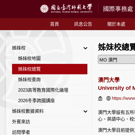
跳到主要內容
首頁
訊息公告
關於本處
:::
:::
姊妹校總
姊妹校
姊妹校地圖
姊妹校總覽
姊妹校查詢
澳門大學
University of
2023高等教育國際化論壇
https://ww
2026冬季跨國講座
姊妹校數據資料
澳門大學設有五所
心、英語中心、校
外賓來訪
姊妹校統計一覽
澳門大學目前提供
訪問學者
地區統計列表