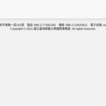
教學人員400多名。
人才，銳意打造成為一所國際一流大學的同時，並矢志強化精品本科
A）
東路一段162號 電話: 886-2-77491282 傳真: 886-2-23625621 電子信箱: oia@d
Copyright © 2021 國立臺灣師範大學國際事務處. All rights reserved.
教授。下設會計及資訊管理學系、財務及企業經濟學系、管理及市場
學院重點研究領域包括會計範疇、金融, 財務 及衍生工具、負責任
課程採用英語教學以及與歐美學校相同的教材，重視論文和演講能力。
學生交流計劃,本科學生可申請參與為期一學期(半年)或兩學期(一年
是澳門大學培養本科生、碩士生、博士生總數最多的學院。
、英文教育及數學教育的學士學位課程，學前教育、小學教育的高等
用英語授課，另外一部份則以中文授課。
旨在培訓學前，小學，中學教師，透過嚴謹的訓練提高教學能力，務
現以下兩項目標︰