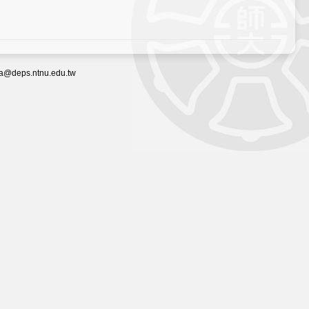
教育、延攬國際優秀師資、開拓高質創新科研和創設高效環保
eps.ntnu.edu.tw
學系。另外，還設有商業研究及培訓中心、博彩研究所及商業
博彩、大中華商業及決策分析。
學院亦與歐洲、亞洲及美洲 (包括南美洲及北美洲) 等國家的
)之交流計劃,往海外親身體驗外地學術文化和吸收外國學術知
專科學位課程及學士學位課程、碩士學位以及教育學博士學位
令勝任廿一世紀教育重任。