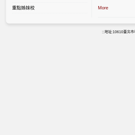
科生5,000多名，
重點姊妹校
校內統計列表
More
澳大致力培養優秀
校園的辦學理念。
工商管理學院（FB
:::
地址:10610臺北市和平
現任院長為蘇育洲
資訊系統實驗室。
工商管理學院全部
高等院校合辦國際
識。工商管理學院
教育學院（FED）
學院提供中文教育
課程。部份課程採
澳門大學教育學院
教育學院致力於實