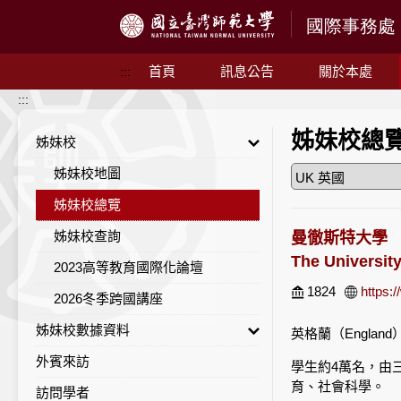
跳到主要內容
首頁
訊息公告
關於本處
:::
:::
姊妹校總
姊妹校
姊妹校地圖
姊妹校總覽
姊妹校查詢
曼徹斯特大學
The Universit
2023高等教育國際化論壇
1824
https:
2026冬季跨國講座
姊妹校數據資料
英格蘭（England
外賓來訪
姊妹校統計一覽
學生約4萬名，由
育、社會科學。
訪問學者
地區統計列表