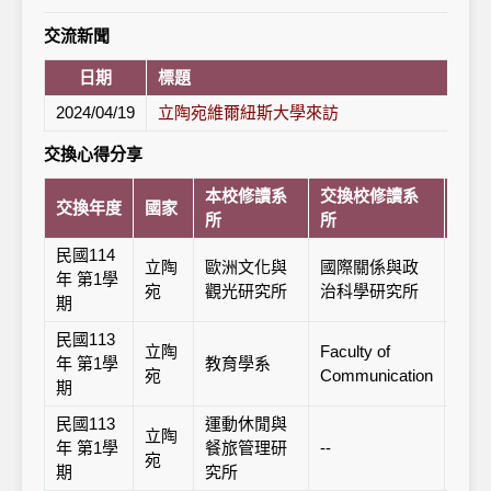
交流新聞
日期
標題
2024/04/19
立陶宛維爾紐斯大學來訪
交換心得分享
本校修讀系
交換校修讀系
交換年度
國家
交換
所
所
民國114
立陶
歐洲文化與
國際關係與政
維爾
年 第1學
宛
觀光研究所
治科學研究所
Vilni
期
民國113
立陶
Faculty of
維爾
年 第1學
教育學系
宛
Communication
Vilni
期
民國113
運動休閒與
立陶
維爾
年 第1學
餐旅管理研
--
宛
Vilni
期
究所