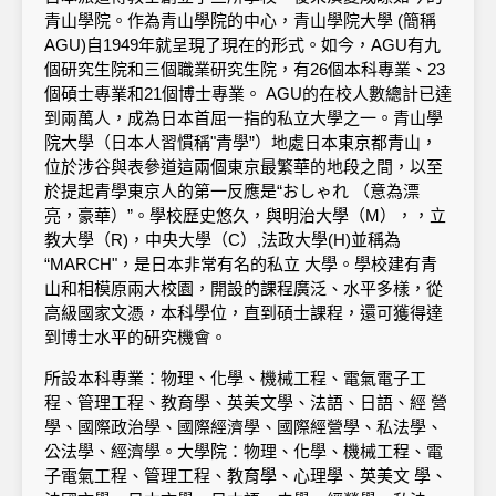
青山學院。作為青山學院的中心，青山學院大學 (簡稱
AGU)自1949年就呈現了現在的形式。如今，AGU有九
個研究生院和三個職業研究生院，有26個本科專業、23
個碩士專業和21個博士專業。 AGU的在校人數總計已達
到兩萬人，成為日本首屈一指的私立大學之一。青山學
院大學（日本人習慣稱"青學”）地處日本東京都青山，
位於涉谷與表參道這兩個東京最繁華的地段之間，以至
於提起青學東京人的第一反應是“おしゃれ （意為漂
亮，豪華）”。學校歷史悠久，與明治大學（M），，立
教大學（R)，中央大學（C）,法政大學(H)並稱為
“MARCH"，是日本非常有名的私立 大學。學校建有青
山和相模原兩大校園，開設的課程廣泛、水平多樣，從
高級國家文憑，本科學位，直到碩士課程，還可獲得達
到博士水平的研究機會。
所設本科專業：物理、化學、機械工程、電氣電子工
程、管理工程、教育學、英美文學、法語、日語、經 營
學、國際政治學、國際經濟學、國際經營學、私法學、
公法學、經濟學。大學院：物理、化學、機械工程、電
子電氣工程、管理工程、教育學、心理學、英美文 學、