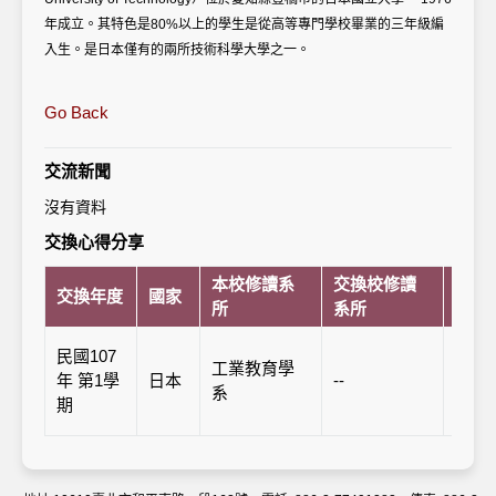
年成立。其特色是80%以上的學生是從高等專門學校畢業的三年級編
入生。是日本僅有的兩所技術科學大學之一。
Go Back
交流新聞
沒有資料
交換心得分享
本校修讀系
交換校修讀
交換年度
國家
交換
所
系所
豐橋
民國107
工業教育學
Toyoh
年 第1學
日本
--
系
Unive
期
Techn