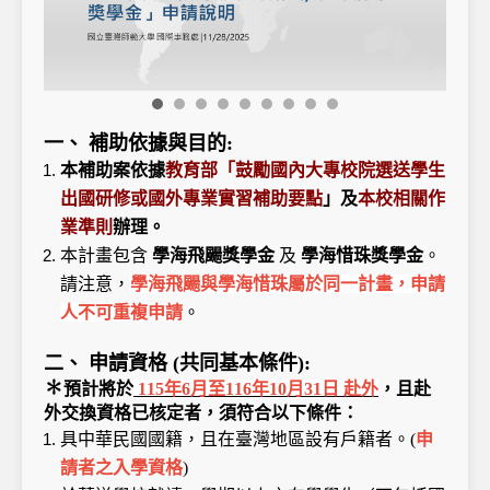
一、 補助依據與目的:
本補助案依據
教育部「鼓勵國內大專校院選送學生
出國研修或國外專業實習補助要點
」及
本校相關作
業準則
辦理。
本計畫包含
學海飛颺獎學金
及
學海惜珠獎學金
。
請注意，
學海飛颺與學海惜珠屬於同一計畫，申請
人不可重複申請
。
二、 申請資格 (共同基本條件):
✽
預計將於
115年6月至116年10月31日 赴外
，且赴
外交換資格已核定者，須符合以下條件：
具中華民國國籍，且在臺灣地區設有戶籍者。(
申
請者之入學資格
)