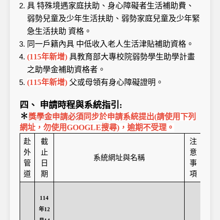
具 特殊境遇家庭扶助、身心障礙者生活補助費、
弱勢兒童及少年生活扶助、弱勢家庭兒童及少年緊
急生活扶助 資格。
同一戶籍內具 中低收入老人生活津貼補助資格。
(115
年新增)
具教育部大專校院弱勢學生助學計畫
之助學金補助資格者。
(115
年新增)
父或母領有身心障礙證明。
四、 申請時程與系統指引:
✽
獎學金申請必須
同步於申請系統提出(請使用下列
網址，勿使用GOOGLE搜尋)，逾期不受理。
赴
截
注
外
止
意
系統網址與名稱
管
日
事
道
期
項
114
年12