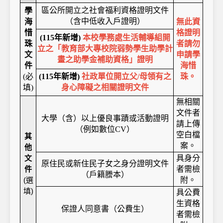
區公所開立之社會福利資格證明文件
學
（含中低收入戶證明）
海
無此資
惜
格證明
(115
年新增)
本校學務處生活輔導組開
珠
者請勿
立之「教育部大專校院弱勢學生助學計
文
申請學
畫之助學金補助資格」證明
件
海惜
(
必
(115
年新增
)
社政單位開立父/母領有之
珠。
填)
身心障礙之相關證明文件
無相關
文件者
大學（含）以上優良事蹟或活動證明
請上傳
（例如數位CV）
空白檔
其
案。
他
文
具身分
原住民或新住民子女之身分證明文件
件
者需檢
（戶籍謄本）
(選
附。
填)
具公費
生資格
保證人同意書（公費生）
者需檢