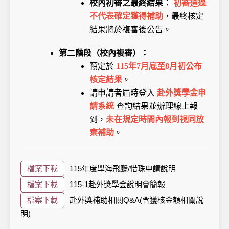
校內初審之最終結果：
初審通過
不代表確定獲得補助
，最終核定
結果將於複審後公告。
第二階段（校內複審）：
預定於
115年7月底至8月初公布
核定結果
。
請申請者屆時登入
赴外獎學金申
請系統
查詢結果並辦理線上報
到，
未在規定時間內報到視同放
棄
補助
。
檔案下載
115年度學海飛颺/惜珠申請說明
檔案下載
115-1赴外獎學金說明會簡報
檔案下載
赴外獎補助相關Q&A(含獲核金額相關說
明)