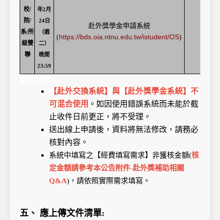
校/
年2月
院/
24日
赴外獎學金申請系統
系/所
（週
https://bds.oia.ntnu.edu.tw/istudent/OS
(
)
級雙
二）
聯
晚間
23:59
重要提醒：
【赴外交換系統】與【赴外獎學金系統】不
可混合使用
。如因使用錯誤系統而未能於截
止收件日前更正，將不受理。
送出線上申請後，資料將無法修改，請務必
核對內容。
系統中填寫之【經費填寫需求】非獲核金額(
核
定金額請參考本公告附件-赴外獎補助相關
Q&A
)，請依照實際需求填寫。
五、 應上傳文件清單: