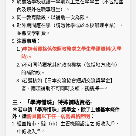
於薦送學校就讀一學期以上之在學學生（不包括國
內及境外在職專班生）。
同一教育階段，以補助一次為限。
赴外期間應在學（請勿休學或於本校辦理畢業），
並繳交學雜費。
注意事項：
)
申請者資格係依照
教務處之學生學籍資料(入學
時)
。
)不可同時獲核其他政府機構（包括地方政府）
的補助款。
)若獲核如【日本交流協會短期交流獎學金】
者，兩項補助不可同時支領，務請擇一。
三、 「學海惜珠」特殊補助資格:
✽
若申請「學海惜珠」獎學金，除了上述基本條件
外，還
需具備以下任一弱勢資格證明
：
經直轄市、縣（市）主管機關認定之 低收入戶、
中低收入戶。