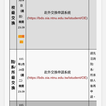
月14
日
校
（週
級
赴外交換申請系統
日）
交
https://bds.oia.ntnu.edu.tw/istudent/OE
(
)
晚間
換
23:59
(已截
止)
請先
洽詢
115
院/
院/
年2月
系/
系/
24日
所
赴外交換申請系統
所承
（週
級
https://bds.oia.ntnu.edu.tw/istudent/OE
(
)
辦人
二）
交
後再
晚間
換
申
23:59
請。
115