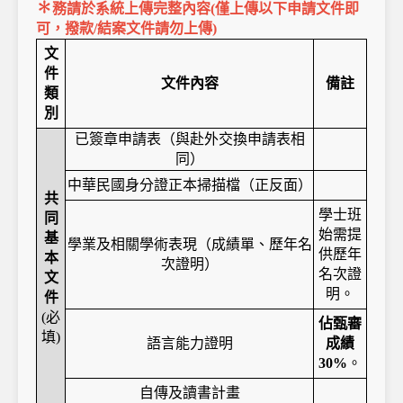
✽
務請於系統上傳完整內容(僅上傳以下申請文件即
可，撥款/結案文件請勿上傳)
文
件
文件內容
備註
類
別
已簽章申請表（與赴外交換申請表相
同）
中華民國身分證正本掃描檔（正反面）
共
學士班
同
始需提
基
學業及相關學術表現（成績單、歷年名
供歷年
本
次證明）
名次證
文
明。
件
(
必
佔甄審
填)
語言能力證明
成績
30%
。
自傳及讀書計畫