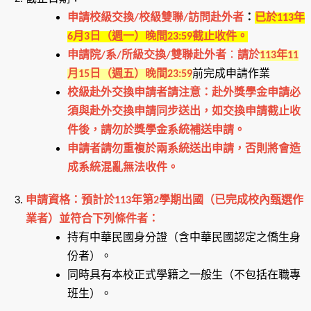
申請校級交換/校級雙聯/訪問赴外者
：
已於113年
6月3日（週一）晚間23:59
截止收件
。
申請院/系/所級交換/雙聯赴外者
：
請於
113
年11
月15
日（週五）晚間23:59
前完成申請作業
校級赴外交換申請者請注意：赴外獎學金申請必
須與赴外交換申請同步送出，如交換申請截止收
件後，請勿於獎學金系統補送申請。
申請者請勿重複於兩系統送出申請，否則將會造
成系統混亂無法收件。
申請資格：預計於113年第2學期出國（已完成校內甄選作
業者）並符合下列條件者：
持有中華民國身分證（含中華民國認定之僑生身
份者）。
同時具有本校正式學籍之一般生（不包括在職專
班生）。