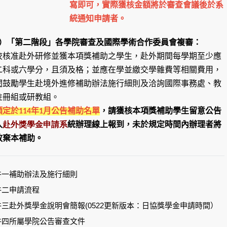
寫即可，實際獲核金額將於審查會議後於系
統通知申請者。
）「第二階段」各學院審查及國際學術合作委員會複審：
校核准赴外研修並獲本項獎補助之學生，赴外期間每學期至少應
二科或六學分，且須及格；並應在學並繳交學雜費等相關費用，
閱鼓勵學生赴境外進修補助辦法施行細則及洽詢國際事務處、教
註冊組或研教組。
定於114年1月公告補助名單
，請獲核本項獎補助學生留意公告
赴外獎學金申請系
入
統辦理線上報到，未於規定時間內辦理者將
放棄本補助。
件一補助辦法及施行細則
件二申請流程
件三赴外獎學金說明會簡報(0522更新版本：日協獎學金申請時間）
件四所屬學院公告審查文件