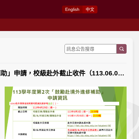
Eng
lish
中
文
【獎補助公告】本校113學年第2學期「鼓勵學生赴境外進修補助」申請，校級赴外截止收件（113.06.03），院/系/所及雙聯赴外收件日為113/11/15。