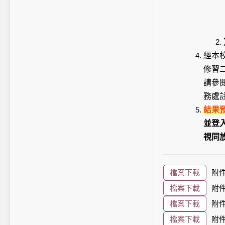
經本
修習
請參
務處
結果預
並登
視同
檔案下載
附
檔案下載
附
檔案下載
附
檔案下載
附