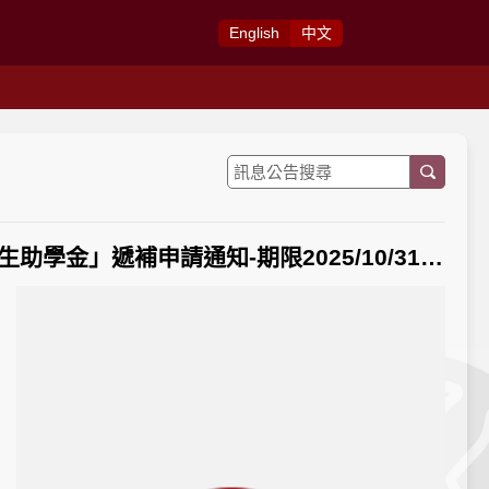
Eng
lish
中
文
【獎助金申請-短期】公告：華僑協會總會114學年度「大學僑生助學金」遞補申請通知-期限2025/10/31上午11:00前繳交紙本至國際事務處