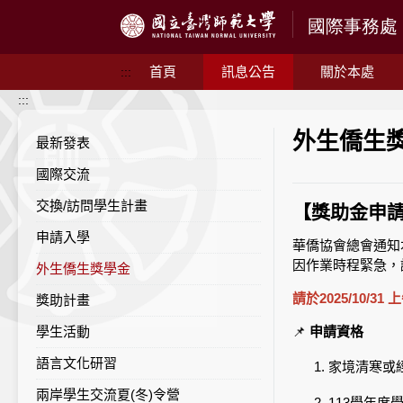
跳到主要內容
首頁
訊息公告
關於本處
:::
:::
外生僑生
最新發表
國際交流
交換/訪問學生計畫
申請入學
華僑協會總會通知
因作業時程緊急，
外生僑生獎學金
請於2025/10/31
獎助計畫
學生活動
📌
申請資格
語言文化研習
家境清寒或
兩岸學生交流夏(冬)令營
113學年度