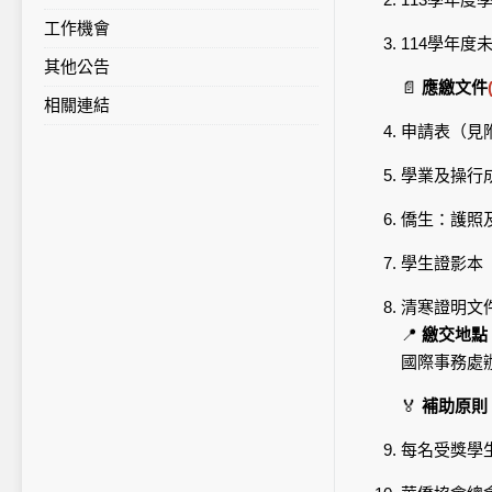
工作機會
114學年
其他公告
📄
應繳文件
相關連結
申請表（見
學業及操行
僑生：護照
學生證影本
清寒證明文
📍
繳交地點
國際事務處
🏅
補助原則
每名受獎學