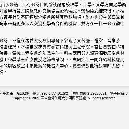
長首次來訪。此行來訪目的除談論兩校理學、工學、文學方面之學術
拜會舉行雙方院級教師交換協議簽約儀式。簽約儀式結束後，本校
方師長針對不同領域介紹系所發展重點強項，對方也分享與臺灣其
盼未來有更多深入交流及學術合作的機會；雙方在一往一來互動中
來訪，不僅在親善大使校園導覽下參觀了文薈廳、禮堂、音樂系
校園建築，本校更安排貴賓參訪科技與工程學院。當日貴賓在科技
院長、電機工程學系許陳鑑主任、科技應用與人類資源發展學系林
機工程學系王偉彥教授之籌畫帶領下，與研究生一同介紹科技應用
系的創客教室和電機系的機器人中心。貴賓們對此行對臺師大留下
憶。
東路一段162號 電話: 886-2-77491282 傳真: 886-2-23625621 電子信箱: oia@d
Copyright © 2021 國立臺灣師範大學國際事務處. All rights reserved.