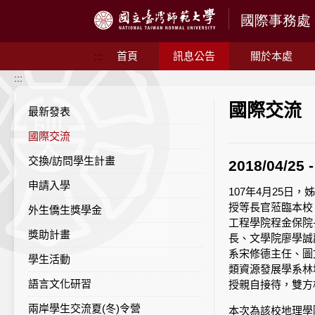
跳到主要內容
首頁
訊息公告
關於本處
:::
:::
國際交流
最新發表
國際交流
交換/訪問學生計畫
2018/04
申請入學
107年4月25日，姊
授等長官蒞臨本校
外生僑生獎學金
工程學院程金保院
獎助計畫
長、文學院廖學誠
系宋修德主任、圖
學生活動
類資源發展學系林
語言文化研習
授親自接待，雙方
兩岸學生交流夏(冬)令營
本次為該校地理學