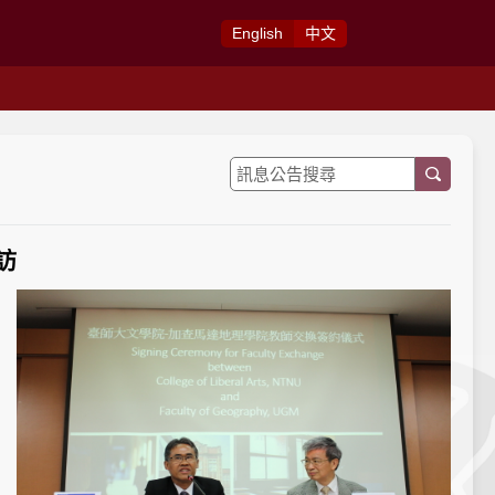
Eng
lish
中
文
訪