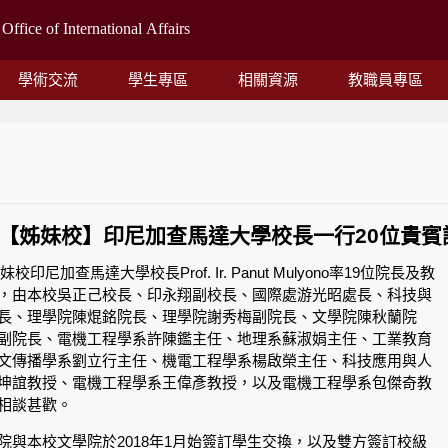
學術交流
學生專區
相關資源
教職員專區
/25 -【姊妹校】印尼加查馬達大學校長一行20位貴賓
妹校印尼加查馬達大學校長Prof. Ir. Panut Mulyono率19位院長及教
，由本校吳正己校長、印永翔副校長、國際處游光昭處長、科技與
長、理學院陳焜銘院長、理學院謝秀梅副院長、文學院陳秋蘭院
副院長、電機工程學系許陳鑑主任、地理系蘇淑娟主任、工業教育
文傳播學系劉立行主任、機電工程學系楊啟榮主任、科技應用與人
坤誼教授、電機工程學系王偉彥教授，以及電機工程學系包傑奇教
相談甚歡。
院與本校文學院於2018年1月始簽訂學生交換，以及雙方簽訂校級