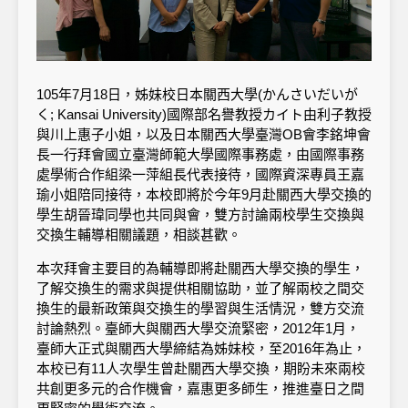
105年7月18日，姊妹校日本關西大學(かんさいだいが
く; Kansai University)國際部名譽教授カイト由利子教授
與川上惠子小姐，以及日本關西大學臺灣OB會李銘坤會
長一行拜會國立臺灣師範大學國際事務處，由國際事務
處學術合作組梁一萍組長代表接待，國際資深專員王嘉
瑜小姐陪同接待，本校即將於今年9月赴關西大學交換的
學生胡晉瑋同學也共同與會，雙方討論兩校學生交換與
交換生輔導相關議題，相談甚歡。
本次拜會主要目的為輔導即將赴關西大學交換的學生，
了解交換生的需求與提供相關協助，並了解兩校之間交
換生的最新政策與交換生的學習與生活情況，雙方交流
討論熱烈。臺師大與關西大學交流緊密，2012年1月，
臺師大正式與關西大學締結為姊妹校，至2016年為止，
本校已有11人次學生曾赴關西大學交換，期盼未來兩校
共創更多元的合作機會，嘉惠更多師生，推進臺日之間