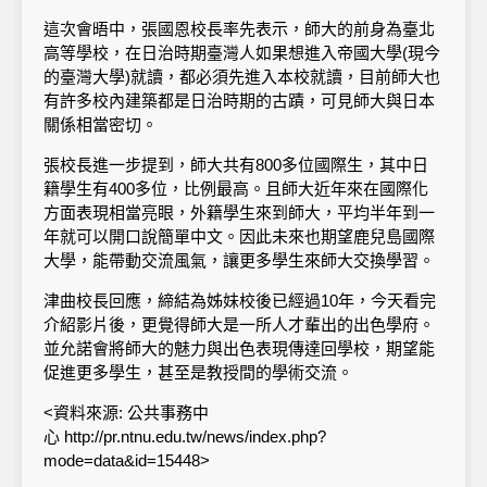
這次會晤中，張國恩校長率先表示，師大的前身為臺北
高等學校，在日治時期臺灣人如果想進入帝國大學(現今
的臺灣大學)就讀，都必須先進入本校就讀，目前師大也
有許多校內建築都是日治時期的古蹟，可見師大與日本
關係相當密切。
張校長進一步提到，師大共有800多位國際生，其中日
籍學生有400多位，比例最高。且師大近年來在國際化
方面表現相當亮眼，外籍學生來到師大，平均半年到一
年就可以開口說簡單中文。因此未來也期望鹿兒島國際
大學，能帶動交流風氣，讓更多學生來師大交換學習。
津曲校長回應，締結為姊妹校後已經過10年，今天看完
介紹影片後，更覺得師大是一所人才輩出的出色學府。
並允諾會將師大的魅力與出色表現傳達回學校，期望能
促進更多學生，甚至是教授間的學術交流。
<資料來源: 公共事務中
心 http://pr.ntnu.edu.tw/news/index.php?
mode=data&id=15448>