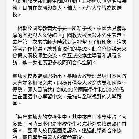
小班制教學強化師生間的互動，並積極與世界名校接
軌，目前在臺灣與臺大、輔大、元智大學皆為姊妹
校。
「相較於國際教養大學是一所新學校，臺師大具備深
厚的歷史與人文傳統。」國教大校長鈴木先生表示，
去年第一次來訪師大時就對這裡留下了好印象，這次
簽署合作協議，總算實現他的夢想。此合作協議未來
會擴大兩校師生交流，從互派交換生學習和課程參
訪，進一步推展更多校際間合作空間。
臺師大校長張國恩指出，臺師大教學理念與日本國教
大有許多相似之處，同樣具備全人教育專業和國際化
優勢，師大目前共有約6000位國際學生和2000位僑
生在國語中心學習中文，是擁有全球視野的大學殿
堂。
「每年來師大的交換生中，其中來自日本學生占了大
多數；同時日本也是本校學生考慮赴外交換最熱門首
選。」臺師大校長張國恩認為，透過此學術合作協
議，臺日學生是最大的獲益贏家。