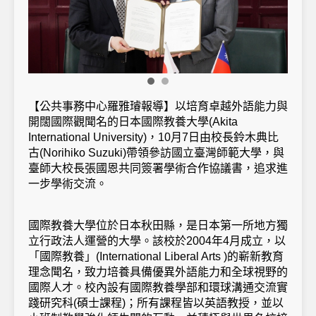
【公共事務中心羅雅璿報導】以培育卓越外語能力與
開闊國際觀聞名的日本國際教養大學(Akita
International University)，10月7日由校長鈴木典比
古(Norihiko Suzuki)帶領參訪國立臺灣師範大學，與
臺師大校長張國恩共同簽署學術合作協議書，追求進
一步學術交流。
國際教養大學位於日本秋田縣，是日本第一所地方獨
立行政法人運營的大學。該校於2004年4月成立，以
「國際教養」(International Liberal Arts )的嶄新教育
理念聞名，致力培養具備優異外語能力和全球視野的
國際人才。校內設有國際教養學部和環球溝通交流實
踐研究科(碩士課程)；所有課程皆以英語教授，並以