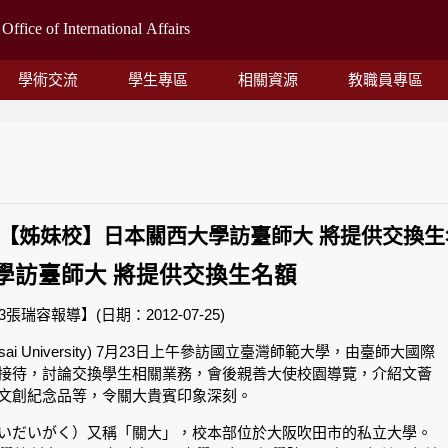
學術交流
學生專區
相關資源
教職員專區
/23 -【姊妹校】日本關西大學訪臺師大 將提供交換
學訪臺師大 將提供交換生名額
張瑞容報導】(日期：2012-07-25)
ai University) 7月23日上午參訪國立臺灣師範大學，由臺師大國際
接待，討論交換學生相關業務，會後親善大使校園導覽，介紹文薈
文創紀念品等，令關大貴賓印象深刻。
いだいがく）又稱「關大」，校本部位於大阪吹田市的私立大學。