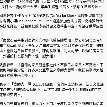
律學校創立，1920年改名關西大學，有13個學院、12個研究所研究科
，是日本一流的綜合大學，畢業生超過40萬人，活躍在世界各地。
教育主任カイト由利子教授(Dr. Yuriko Kite)、國際部留學生別
蘭小姐(Ms. Kanemura Juran)透過參加台北世貿、高雄夢時代
姊妹校拜訪，並和陳秋蘭處長討論交換學生事宜，希望提供學生國
「東北亞留學生到臺師大交換的人數持續增加，從去年24位到今年
京和京都學術交流，臺師大注重教學實習，11月舉辦了座談會，邀請
講，也歡迎各位來參加。」陳處長稱讚，關大的學生活動和宿舍設
，外觀設計也很前衛，像一艘大船。
教授表示：「臺灣的家長觀念很進步，不像日本家長，不喜歡、不
聽到陳處長介紹，許多東北亞學生來臺師大留學，我認為臺師大越
勵日本學生來交換。」
表示：「臺師大一學期上18週課程，我們只上15週課，語言文化課
在過去簽訂的MOU基礎下，這次希望能進一步訂定相關行政作業，
慮學習交流。」
關大貴賓導覽校園，關大カイト由利子教授見到文薈廳的自動借書