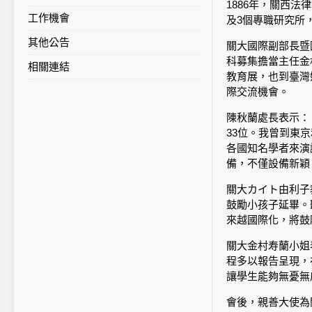
1886年，關西法
工作機會
及3個專職研究所
其他公告
關大國際副部長暨國際
科募集擔當主任金村寿
相關連結
教育展，也到臺灣
際交流機會。
陳秋蘭處長表示：
33位。我曾到東
各國知名學者來演
備，不僅設備新穎
關大カイト由利子
鼓勵小孩子延畢。
來越國際化，將鼓
關大金村寿蘭小姐
程多以報告呈現，
讓學生能夠無憂無
會後，親善大使為