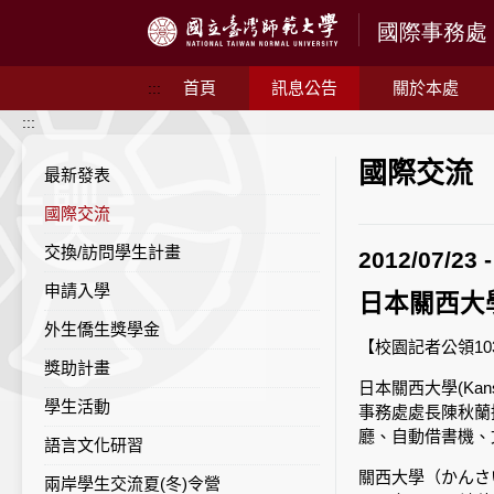
跳到主要內容
首頁
訊息公告
關於本處
:::
:::
國際交流
最新發表
國際交流
交換/訪問學生計畫
2012/07
申請入學
日本關西大
外生僑生獎學金
【校園記者公領103
獎助計畫
日本關西大學(Kans
學生活動
事務處處長陳秋蘭
廳、自動借書機、
語言文化研習
關西大學（かんさ
兩岸學生交流夏(冬)令營