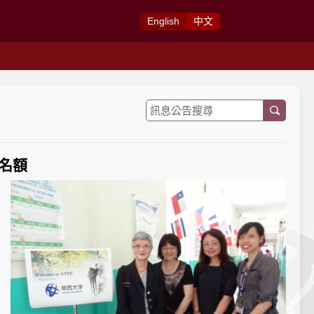
Eng
lish
中
文
生名額