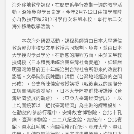
海外移地教學課程，在歷史系舉行為期一週的教學活
動，深獲參與學員肯定，今年2月7-12日由該學部陸
亦群教授帶領29位同學再次來到本校，舉行第二次
海外移地教學活動。
本次海外研習活動，課程與師資由日本大學通信
教育部與本校吳文星教授共同規劃、負責，並由日本
大學授與學員學分。在靜態的課程方面，由吳文星教
授講授〈日本殖民地統治與臺灣社會變遷〉，詳細說
明臺灣總督府五十年統治對台灣社會所帶來的改變和
影響。文學院院長陳國川講授〈台灣地域經濟的空間
形成〉，台史所陳佳宏教授講授〈戰後東亞的國際分
工與臺灣經濟發展〉，日本大學陸亦群教授講授〈台
灣經濟發展的軌跡〉、〈東亞與臺灣經濟發展〉，以
上均圍繞著以「近代臺灣經濟」為主軸的課程設計。
在動態的參訪行程中，安排故宮博物院、台北市孔
廟、臺灣博物館、二二八紀念館、總統府、台北賓
館、淡水紅毛城、海關稅務司官邸、真理大學、淡江