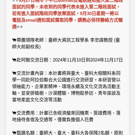
⭐⭐
9月27日稍早下午已以email及電話通知進入第二階段
面試的同學，未收到的同學代表未進入第二階段面試，
若有進入面試階段同學放棄面試，9月30日星期一將以
電話及email通知面試備取同學，請務必保持聯絡方式暢
通
⭐⭐
🐪帶團領隊老師：臺師大資訊工程學系 李忠謀教授 (臺
師大前副校長)
🐪赴阿聯交流日期：2024年11月10日到2024年11月17日
🐪交流計畫內容：本計畫將與臺大、臺科大相關科系同
學一同赴阿拉伯聯合大公國進行交流研習。本研習營以
領袖能力、企業家精神、環境永續及文化交流為活動主
軸，並安排植樹、沙漠體驗、博物館參訪、青年座談及
當地家庭文化交流等活動
🐪交流費用：計畫已含經濟艙來回機票、簽證費用、落
地接待食宿及交通等，僅需負擔個人花費
🐪甄選名額：臺師大、臺大、臺科大各保障2名額，原則