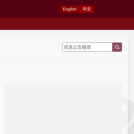
Eng
lish
中
文