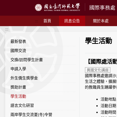
跳到主要內容
首頁
訊息公告
關於本處
:::
:::
學生活動
最新發表
國際交流
交換/訪問學生計畫
【國際處活
申請入學
異國文化講座
國際事務處邀請沙
外生僑生獎學金
生活之體驗，擴展
獎助計畫
的教職員生踴躍參
學生活動
活動地
語言文化研習
活動日
活動時
兩岸學生交流夏(冬)令營