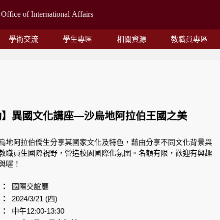
學術交流
學生專區
相關資源
教職員專區
動】異國文化講座—沙烏地阿拉伯王國之美
烏地阿拉伯僑生分享其國家文化及特色，藉由分享不同文化背景與
教職員生國際視野，營造校園國際化氛圍。名額有限，歡迎有興趣
與喔！
點
：
國際交誼廳
期
：
2024/3/21 (四)
間
：
中午12:00-13:30