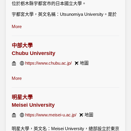
位於栃木縣宇都宮市的日本國立大學。
宇都宮大學，英文名稱：Utsunomiya University。是於
1922年建立，1949年開設大學教育的日本國立大學。大
More
學的簡稱為“宇大”。宇都宮大學設有國際學部包括國際
社會學科、國際文化學科、教育學部包括學校教育教員
養成課程、生涯教育課程、環境教育課程、農學部包括
中部大學
生物生產科學科、農業環境工學科、農業經濟學科、森
林科學科、工學部包括機械系統工學科、電氣電子工學
Chubu University
科、應用化學科、建設學科、情報工學科，大學院設有
https://www.chubu.ac.jp/
地圖
國際學研究科包括國際社會研究專攻、國際文化研究專
攻、國際交流研究專攻、國際學研究專攻、教育學研究
More
科包括學校教育專攻、特別支援教育專攻、教學開發專
攻、教科教育專攻、工學研究科包括機械系統工學專
攻、電氣電子工學專攻、應用化學專攻、建設學專攻、
明星大學
情報工學專攻、能量環境科學專攻、情報製禦系統科學
專攻、生產情報工學專攻、物性工學專攻、農學研究
Meisei University
科。
https://www.meisei-u.ac.jp/
地圖
明星大學，英文名：Meisei University，總部設立於東京