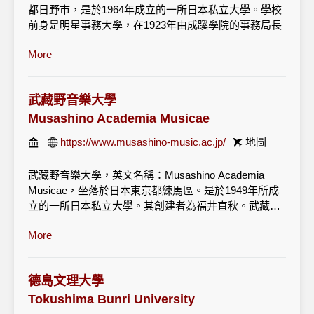
都日野市，是於1964年成立的一所日本私立大學。學校
前身是明星事務大學，在1923年由成蹊學院的事務局長
兒玉九十創立的。 1964年正式改為明星學院。 明星大
More
學的東京的日野校區內設有綜合理工學部、人文學部、
經濟學部、教育學部、情報學部、在青梅校區則內有造
型藝術學部。另外學校還設有網絡學院。學校的大學院
武藏野音樂大學
中設有人文學研究科、經濟學研究科、情報學研究科、
理工學研究科。
Musashino Academia Musicae
https://www.musashino-music.ac.jp/
地圖
武藏野音樂大學，英文名稱：Musashino Academia
Musicae，坐落於日本東京都練馬區。是於1949年所成
立的一所日本私立大學。其創建者為福井直秋。武藏野
音樂大學即便是在私立大學中，也是歷史相 對悠久的。
More
學校也誕生了很多從事音樂教育的優秀教員。大學學部
設有音樂學部（聲樂學科，器樂學科，作曲學科，音樂
學學科，音樂教育學科，音樂環境運營學 科），其中也
德島文理大學
有部分學科面對留學生招生。大學院設有音樂研究科
（博士前期·後期）。在日本，音樂學校的誕生比較晚，
Tokushima Bunri University
但是在1949年創立的武藏野音樂大學卻是第一個被認可