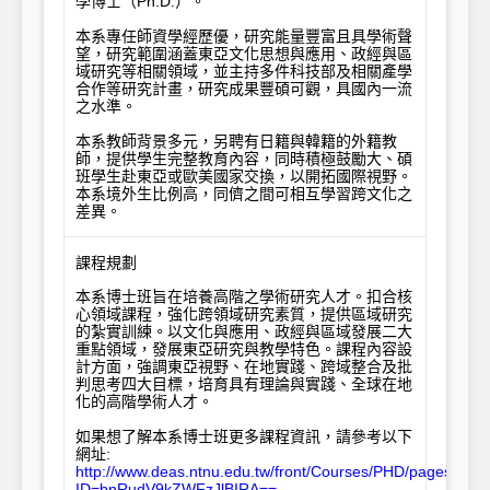
學博士（Ph.D.）。

本系專任師資學經歷優，研究能量豐富且具學術聲
望，研究範圍涵蓋東亞文化思想與應用、政經與區
域研究等相關領域，並主持多件科技部及相關產學
合作等研究計畫，研究成果豐碩可觀，具國內一流
之水準。

本系教師背景多元，另聘有日籍與韓籍的外籍教
師，提供學生完整教育內容，同時積極鼓勵大、碩
班學生赴東亞或歐美國家交換，以開拓國際視野。
本系境外生比例高，同儕之間可相互學習跨文化之
差異。
課程規劃
本系博士班旨在培養高階之學術研究人才。扣合核
心領域課程，強化跨領域研究素質，提供區域研究
的紮實訓練。以文化與應用、政經與區域發展二大
重點領域，發展東亞研究與教學特色。課程內容設
計方面，強調東亞視野、在地實踐、跨域整合及批
判思考四大目標，培育具有理論與實踐、全球在地
化的高階學術人才。

如果想了解本系博士班更多課程資訊，請參考以下
http://www.deas.ntnu.edu.tw/front/Courses/PHD/pages.php
ID=bnRudV9kZWFzJlBIRA==