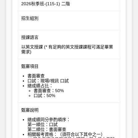
2026秋季班-(115-1) 二階
招生組別
授課語言
以英文授課 (* 有足夠的英文授課課程可滿足畢業
需求)
甄審項目
書面審查
口試：
現場/視訊 口試
總成績占比
：
書面審查：50%
口試：50%
甄審說明
總成績同分參酌順序
：
第一順位
：
口試
第二順位
：
書面審查
相關報考資格：（須符合以下其中之一）
