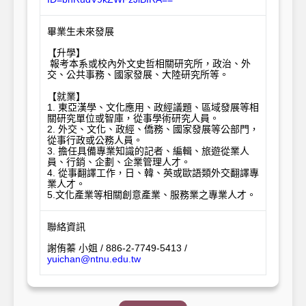
畢業生未來發展
【升學】

 報考本系或校內外文史哲相關研究所，政治、外
交、公共事務、國家發展、大陸研究所等。

【就業】

1. 東亞漢學、文化應用、政經議題、區域發展等相
關研究單位或智庫，從事學術研究人員。

2. 外交、文化、政經、僑務、國家發展等公部門，
從事行政或公務人員。

3. 擔任具備專業知識的記者、編輯、旅遊從業人
員、行銷、企劃、企業管理人才。

4. 從事翻譯工作，日、韓、英或歐語類外交翻譯專
業人才。

5.文化產業等相關創意產業、服務業之專業人才。
聯絡資訊
謝侑蓁 小姐 / 886-2-7749-5413 /
yuichan@ntnu.edu.tw