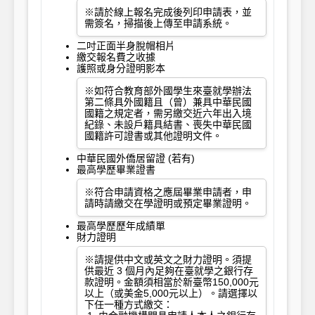
※請於線上報名完成後列印申請表，並
需簽名，掃描後上傳至申請系統。
二吋正面半身脫帽相片
繳交報名費之收據
護照或身分證明影本
※如符合教育部外國學生來臺就學辦法
第二條具外國籍且（曾）兼具中華民國
國籍之規定者，需另繳交近六年出入境
紀錄、未設戶籍具結書、喪失中華民國
國籍許可證書或其他證明文件。
中華民國外僑居留證 (若有)
最高學歷畢業證書
※符合申請資格之應屆畢業申請者，申
請時請繳交在學證明或預定畢業證明。
最高學歷歷年成績單
財力證明
※請提供中文或英文之財力證明。須提
供最近 3 個月內足夠在臺就學之銀行存
款證明。金額須相當於新臺幣150,000元
以上（或美金5,000元以上）。請選擇以
下任一種方式繳交：