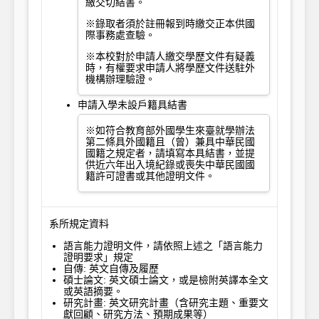
繳交切結書。
※錄取者須於註冊報到時繳交正本供國
際事務處查驗。
※本校對於申請人繳交學歷文件有疑義
時，有權要求申請人將學歷文件送駐外
機構辦理驗證。
申請入學未設戶籍具結書
※如符合教育部外國學生來臺就學辦法
第二條具外國籍且（曾）兼具中華民國
國籍之規定者，請填寫本具結書，並提
供近六年出入境紀錄或喪失中華民國國
籍許可證書或其他證明文件。
系所規定資料
語言能力證明文件，請依照上述之「語言能力
證明要求」規定
自傳: 英文自傳及履歷
碩士論文: 英文碩士論文，或是檢附英譯本全文
或英語摘要。
研究計畫: 英文研究計畫（含研究主題、重要文
獻回顧、研究方法、預期成果等）