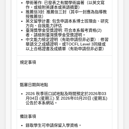
學術著作: 已發表之有關學術論著（以英文寫
作，或檢附英譯本或英語摘要）
推薦信3封: 推薦信三封（其中一封應為指導教
授推薦信）
英文留學計畫: 包含申請本系博士班理由、研究
方向、自我能力評估
臺灣獎學金受獎證明: 符合本系報考資格(2)
者，請檢附臺灣獎學金受獎證明。
中文能力檢定證明（有助申請但非必要）: 修習
華語文之成績證明，或TOCFL Level 3同級或
以上合格證書及成績單（有助申請但非必要）
規定事項
甄審日期與地點
2026 秋季班口試地點及時間預定於2026年03
月04日 (星期三) 至 2026年03月20日 (星期五)
公告於本系網站。
備註事項
錄取學生可申請保留入學資格。