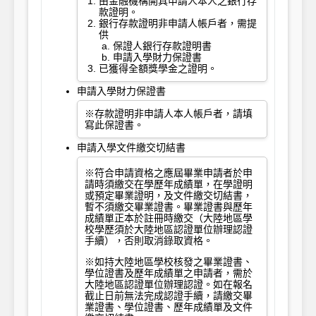
由金融機構開具申請人本人之銀行存
款證明。
銀行存款證明非申請人帳戶者，需提
供
保證人銀行存款證明書
申請入學財力保證書
已獲得全額獎學金之證明。
申請入學財力保證書
※存款證明非申請人本人帳戶者，請填
寫此保證書。
申請入學文件繳交切結書
※符合申請資格之應屆畢業申請者於申
請時須繳交在學歷年成績單，在學證明
或預定畢業證明，及文件繳交切結書，
暫不須繳交畢業證書。畢業證書與歷年
成績單正本於註冊時繳交（大陸地區學
校學歷須於大陸地區認證單位辦理認證
手續），否則取消錄取資格。
※如持大陸地區學校核發之畢業證書、
學位證書及歷年成績單之申請者，需於
大陸地區認證單位辦理認證。如在報名
截止日前無法完成認證手續，請繳交畢
業證書、學位證書、歷年成績單及文件