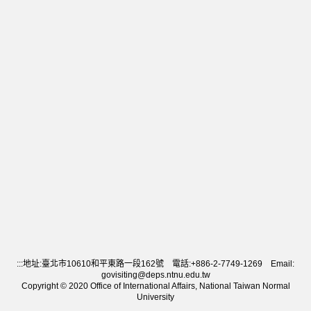
:::
地址:臺北市10610和平東路一段162號 電話:+886-2-7749-1269 Email:
govisiting@deps.ntnu.edu.tw
Copyright © 2020 Office of International Affairs, National Taiwan Normal
University